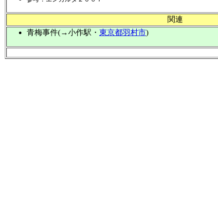
関連
青梅事件(→小作駅・
東京都羽村市
)