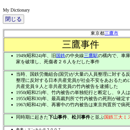
My Dictionary
閉じる
東京都
三鷹市
三鷹事件
1949(昭和24)年、旧
国鉄
の中央線
三鷹駅
の構内で、車
家を破壊し、死傷者２６人をだした事件
当時、国鉄労働組合(国労)が大量の人員整理に対する
整理に反対する日本共産党員が社会不安をあおるため
共産党員９人と非共産党員の竹内被告を逮捕した
1950(昭和25)年、竹内被告の単独犯行と断定し、９人
1955(昭和30)年、最高裁判所で竹内被告の死刑が確定
1967(昭和42)年、再審中の竹内被告は東京拘置所で病
同時期に起きた
下山事件
、
松川事件
と並ぶ
国鉄三大ミ
参考：エンカルタ２００７