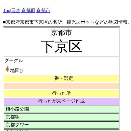
Top
|
日本
|
京都府
|
京都市
■京都府京都市下京区の名所、観光スポットなどの地図情報
京都市
下京区
グーグル
地図()
一番・選定
行った所
行ったが未ページ作成
梅小路公園
京都駅
京都タワー