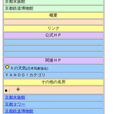
京都水族館
京都鉄道博物館
概要
リンク
公式ＨＰ
関連ＨＰ
Ｘの天気
(日本気象協会)
ＹＡＨＯＯ！カテゴリ
その他の名所
■：
京都水族館
京都タワー
京都鉄道博物館