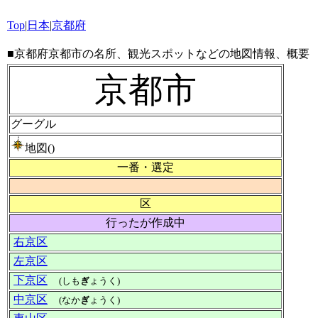
Top
|
日本
|
京都府
■京都府京都市の名所、観光スポットなどの地図情報、概要
京都市
グーグル
地図()
一番・選定
区
行ったが作成中
右京区
左京区
下京区
(しも
ぎ
ょうく)
中京区
(なか
ぎ
ょうく)