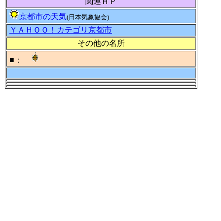
関連ＨＰ
京都市の天気
(日本気象協会)
ＹＡＨＯＯ！カテゴリ京都市
その他の名所
■：