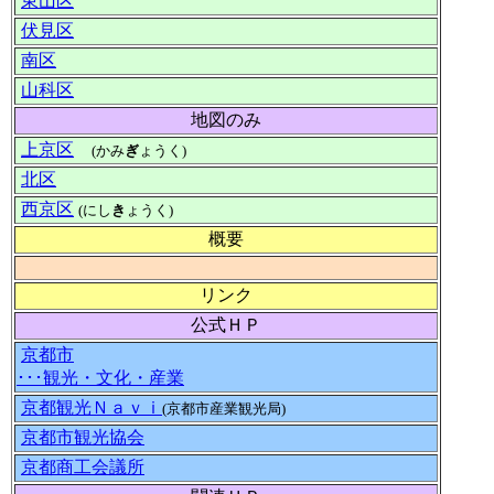
東山区
伏見区
南区
山科区
地図のみ
上京区
(かみ
ぎ
ょうく)
北区
西京区
(にし
き
ょうく)
概要
リンク
公式ＨＰ
京都市
･･･観光・文化・産業
京都観光Ｎａｖｉ
(京都市産業観光局)
京都市観光協会
京都商工会議所