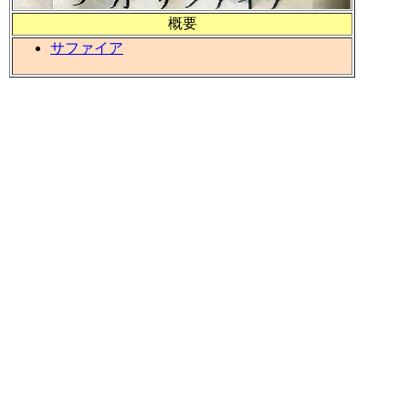
概要
サファイア