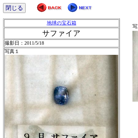
閉じる
地球の宝石箱
写
サファイア
撮影日：2011/5/18
写真１