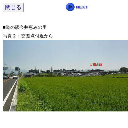
閉じる
■道の駅今井恵みの里
写真２：交差点付近から